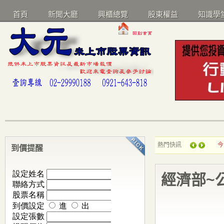
首頁
新聞大廳
興櫃總覽
股東權益
知識學
熱門快訊
今
到價提醒
經濟部~