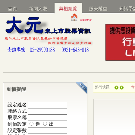
首頁
新聞大廳
興櫃總覽
股東權益
知識學
熱門快訊
今
到價提醒