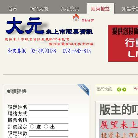
首頁
新聞大廳
興櫃總覽
股東權益
知識學
熱門快訊
今
到價提醒
版主的