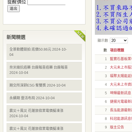
新聞精選
顯示數
全景軟體競拍 底價50.86元 2024-10-
數
項目標題
04
1
藍寶石基板業
奈米級抗癌藥 台廠報喜癌藥 台廠報喜
2
大元未上市股
2024-10-04
3
福聚太陽能延
4
大元未上市資訊
期交所深耕ESG 奪雙獎 2024-10-04
5
坤輝最新訊息
永續期 靈活布局 2024-10-04
6
捷揚光電最新
7
長泓能源最新
震災＋風災 花蓮旅宿業電價擬凍漲
2024-10-04
8
科冠能源訊息
9
版主公告
震災＋風災 花蓮旅宿業電價擬凍漲