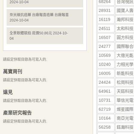
68264
台灣視訊
2024-10-04
28931
國寶人壽
奈米級抗癌藥 台廠報喜癌藥 台廠報喜
16119
瀚邦科技
2024-10-04
24511
太和科技
全景軟體競拍 底價50.86元 2024-10-
16507
圓方科技
04
24277
國際聯合
10569
大億光能
請設定快取目錄為可寫入的.
10240
力相光學
萬寶周刊
16005
新能科技
請設定快取目錄為可寫入的.
24424
松崗科技
64961
天鈺科技
遠見
10731
華信光電
請設定快取目錄為可寫入的.
62719
燦星國際
產業研究報告
10164
南亞光電
請設定快取目錄為可寫入的.
56258
鈺瀚科技