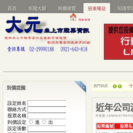
首頁
新聞大廳
興櫃總覽
股東權益
知識學
熱門快訊
今
到價提醒
近年公司
作者是 ADMINISTRAT
股票編號
股票名