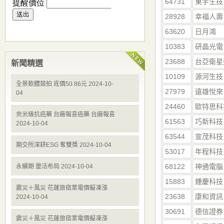
64731
東宇生技
28928
幸福人壽
63620
日月鴻
10383
研晶光電
23688
台亞衛星
新聞精選
10109
源河生技
全景軟體競拍 底價50.86元 2024-10-
27979
遠雄悅來
04
24460
歐特思科
奈米級抗癌藥 台廠報喜癌藥 台廠報喜
61563
巧新科技
2024-10-04
63544
宣茂科技
期交所深耕ESG 奪雙獎 2024-10-04
53017
年程科技
68122
神通電腦
永續期 靈活布局 2024-10-04
15883
鍾慶科技
震災＋風災 花蓮旅宿業電價擬凍漲
23638
康和資訊
2024-10-04
30691
德信證券
震災＋風災 花蓮旅宿業電價擬凍漲